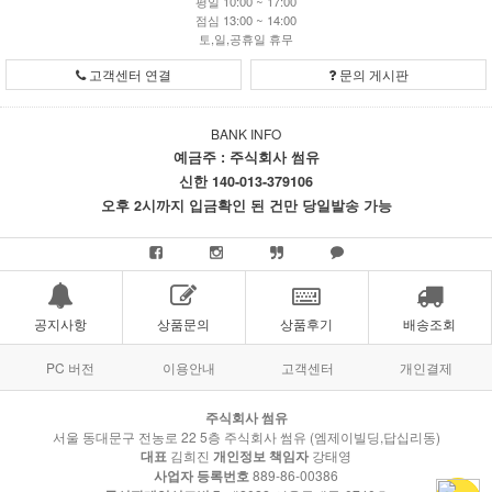
평일 10:00 ~ 17:00
점심 13:00 ~ 14:00
토,일,공휴일 휴무
고객센터 연결
문의 게시판
BANK INFO
예금주 : 주식회사 썸유
신한 140-013-379106
오후 2시까지 입금확인 된 건만 당일발송 가능
공지사항
상품문의
상품후기
배송조회
PC 버전
이용안내
고객센터
개인결제
주식회사 썸유
서울 동대문구 전농로 22 5층 주식회사 썸유 (엠제이빌딩,답십리동)
대표
김희진
개인정보 책임자
강태영
사업자 등록번호
889-86-00386