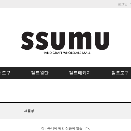
로그인
개도구
펠트원단
펠트패키지
펠트도구
제품명
장바구니에 담긴 상품이 없습니다.