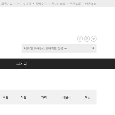
회원가입
마이페이지
장바구니
위시리스트
주문조회
배송조회
부자재
수량
적립
가격
배송비
취소