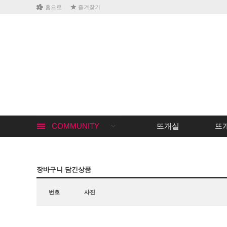
홈으로
즐겨찾기
COMMUNITY
뜨개실
뜨
장바구니 담긴상품
번호
사진