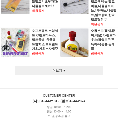
들펠트기초부자재/
펠트용 바늘,펠트
니들펠트재료♡
바늘,니들펠트바
늘,1구바늘,니들펠
회원공개
트,펠트공예,한국
펠트협회♡
회원공개
소프트펠트 소잉세
오공본드(목재,종
트 ♡펠트하우스,
이,직물) ♡펠트하
펠트공예, 한국펠
우스/작업도구/무
트협회,소프트펠트
독이/목공풀/공예
기초,기초부자재♡
풀
회원공개
회원공개
더보기 ▼
CUSTOMER CENTER
(니뜨)1544-2181 / (펠트)1544-2374
평일 10:00 ~ 17:00
점심 13:00 ~ 14:00
토,일,공휴일 휴무