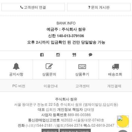
고객센터 연결
문의 게시판
BANK INFO
예금주 : 주식회사 썸유
신한 140-013-379106
오후 2시까지 입금확인 된 건만 당일발송 가능
공지사항
상품문의
상품후기
배송조회
PC 버전
이용안내
고객센터
개인결제
주식회사 썸유
서울 동대문구 전농로 22 5층 주식회사 썸유 (엠제이빌딩,답십리동)
대표
김희진
개인정보 책임자
강태영
사업자 등록번호
889-86-00386
통신판매업신고번호
제2022-서울동대문-0740호
전화
(니뜨)1544-2181 / (펠트)1544-2374
팩스
02-6919-2047
이용약관
개인정보취급방침