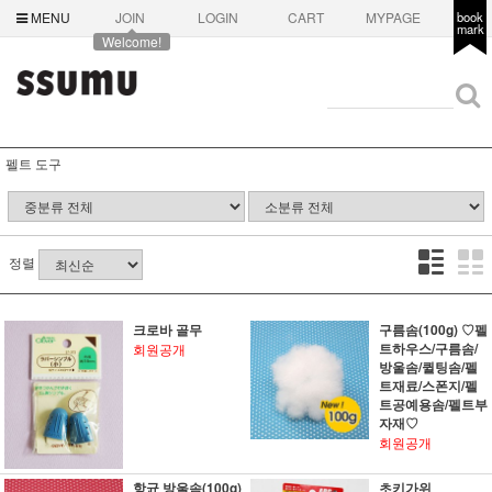
MENU
JOIN
LOGIN
CART
MYPAGE
book
mark
Welcome!
펠트 도구
정렬
크로바 골무
구름솜(100g) ♡펠
트하우스/구름솜/
회원공개
방울솜/퀼팅솜/펠
트재료/스폰지/펠
트공예용솜/펠트부
자재♡
회원공개
항균 방울솜(100g)
초키가위