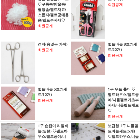
♡구름솜/방울솜/
회원공개
퀼팅솜/펠트재료/
스폰지/펠트공예용
솜/펠트부자재♡
회원공개
겸자(솜넣는 가위)
퀼트바늘 8호(1세
트/20개)
회원공개
회원공개
퀼트바늘 5호(1세
1구 우드 홀더 ♡
트/10개)
펠트하우스/펠트공
예/니들펠트기초부
회원공개
자재/니들펠트재료
♡
회원공개
1구 손잡이 리필바
보급형 1구 니들펠
늘(일본) ♡펠트하
트바늘세트(5개)
우스/펠트공예/니
♡펠트하우스,니들