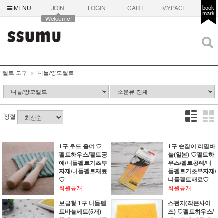
MENU
JOIN
LOGIN
CART
MYPAGE
book
mark
Welcome!
펠트 도구
니들/양모펠트
정렬
1구 우드 홀더 ♡
1구 손잡이 리필바
펠트하우스/펠트공
늘(일본) ♡펠트하
예/니들펠트기초부
우스/펠트공예/니
자재/니들펠트재료
들펠트기초부자재/
♡
니들펠트재료♡
회원공개
회원공개
보급형 1구 니들펠
스펀지(작은사이
트바늘세트(5개)
즈) ♡펠트하우스/