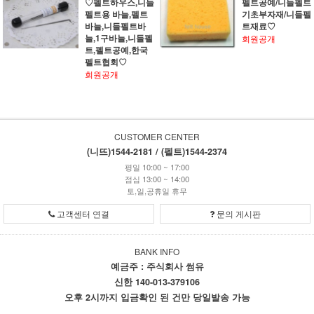
♡펠트하우스,니들
펠트공예/니들펠트
펠트용 바늘,펠트
기초부자재/니들펠
바늘,니들펠트바
트재료♡
늘,1구바늘,니들펠
회원공개
트,펠트공예,한국
펠트협회♡
회원공개
CUSTOMER CENTER
(니뜨)1544-2181 / (펠트)1544-2374
평일 10:00 ~ 17:00
점심 13:00 ~ 14:00
토,일,공휴일 휴무
고객센터 연결
문의 게시판
BANK INFO
예금주 : 주식회사 썸유
신한 140-013-379106
오후 2시까지 입금확인 된 건만 당일발송 가능