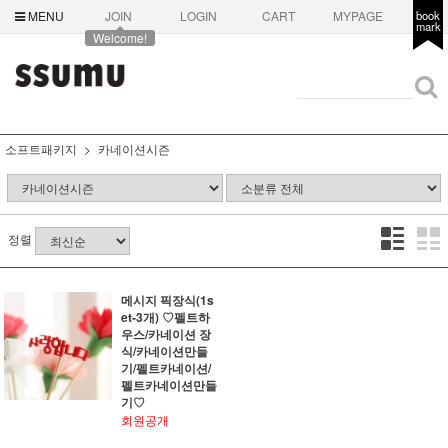
MENU
JOIN
LOGIN
CART
MYPAGE
book
mark
Welcome!
소프트패키지
카네이션시즌
정렬
메시지 픽장식(1s
et-3개) ♡펠트하
우스/카네이션 장
식/카네이션만들
기/펠트카네이션/
펠트카네이션만들
기♡
회원공개