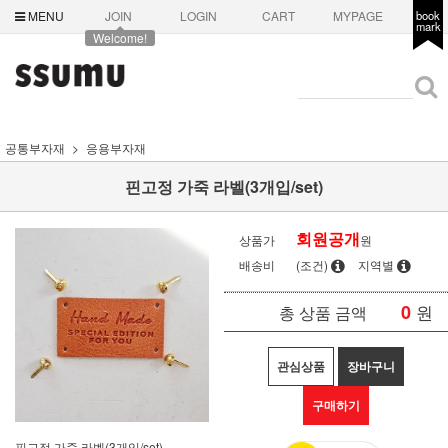
MENU
JOIN
LOGIN
CART
MYPAGE
book
mark
Welcome!
공통부자재
응용부자재
핀고정 가죽 라벨(3개입/set)
회원공개
상품가
원
배송비
(조건)
지역별
0
원
총 상품 금액
관심상품
장바구니
구매하기
핀고정 가죽 라벨(3개입/set)