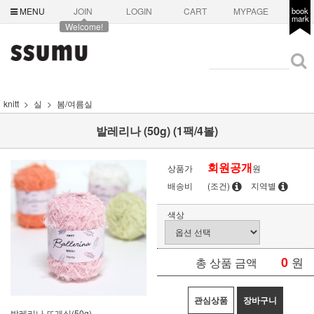
MENU
JOIN
LOGIN
CART
MYPAGE
book
mark
Welcome!
knitt
실
봄/여름실
발레리나 (50g) (1팩/4볼)
회원공개
상품가
원
배송비
(조건)
지역별
색상
0
원
총 상품 금액
관심상품
장바구니
발레리나 뜨개실(50g)