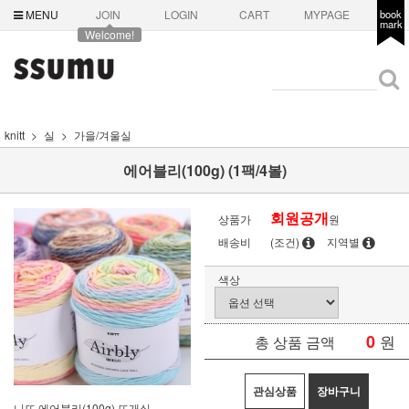
MENU
JOIN
LOGIN
CART
MYPAGE
book
mark
Welcome!
knitt
실
가을/겨울실
에어블리(100g) (1팩/4볼)
회원공개
상품가
원
배송비
(조건)
지역별
색상
0
원
총 상품 금액
관심상품
장바구니
니뜨 에어블리(100g) 뜨개실