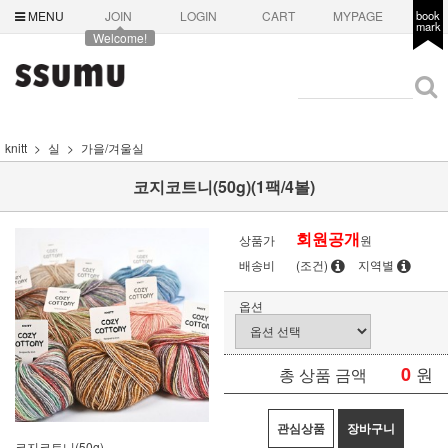
MENU
JOIN
LOGIN
CART
MYPAGE
book
mark
Welcome!
knitt
실
가을/겨울실
코지코트니(50g)(1팩/4볼)
회원공개
상품가
원
배송비
(조건)
지역별
옵션
0
원
총 상품 금액
관심상품
장바구니
코지코트니(50g)