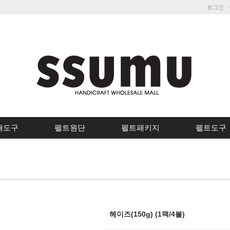
로그인
개도구
펠트원단
펠트패키지
펠트도구
헤이즈(150g) (1팩/4볼)