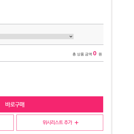
0
총 상품 금액
원