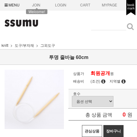
MENU
JOIN
LOGIN
CART
MYPAGE
book
mark
Welcome!
knitt
도구/부자재
그외도구
투명 줄바늘 60cm
회원공개
상품가
원
배송비
(조건)
지역별
호수
0
원
총 상품 금액
관심상품
장바구니